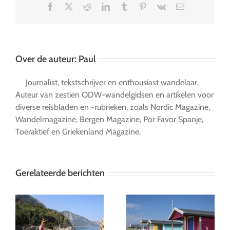
Facebook
X
Reddit
LinkedIn
Tumblr
Pinterest
Vk
E-
mail
Over de auteur:
Paul
Journalist, tekstschrijver en enthousiast wandelaar.
Auteur van zestien ODW-wandelgidsen en artikelen voor
diverse reisbladen en -rubrieken, zoals Nordic Magazine,
Wandelmagazine, Bergen Magazine, Por Favor Spanje,
Toeraktief en Griekenland Magazine.
Gerelateerde berichten
Devon: zes weken op