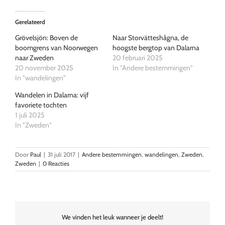
Gerelateerd
Grövelsjön: Boven de
Naar Storvätteshågna, de
boomgrens van Noorwegen
hoogste bergtop van Dalarna
naar Zweden
20 februari 2025
20 november 2025
In "Andere bestemmingen"
In "wandelingen"
Wandelen in Dalarna: vijf
favoriete tochten
1 juli 2025
In "Zweden"
Door
Paul
|
31 juli 2017
|
Andere bestemmingen
,
wandelingen
,
Zweden
,
Zweden
|
0 Reacties
We vinden het leuk wanneer je deelt!