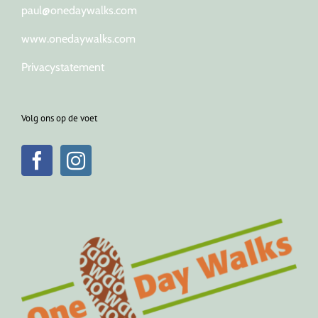
paul@onedaywalks.com
www.onedaywalks.com
Privacystatement
Volg ons op de voet