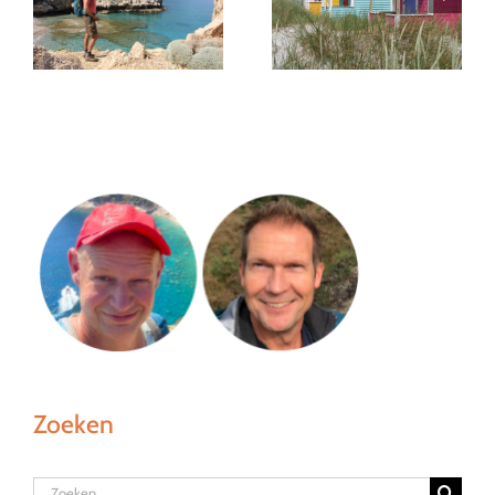
Falsterbo: de zuidwest
pad voor een
punt van Skåne
wandelgids
Zoeken
Zoeken