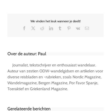
Gomera,
Eiland
van
rust
We vinden het leuk wanneer je deelt!
en
stilte
Facebook
X
Reddit
LinkedIn
Tumblr
Pinterest
Vk
E-
mail
Over de auteur:
Paul
Journalist, tekstschrijver en enthousiast wandelaar.
Auteur van zestien ODW-wandelgidsen en artikelen voor
diverse reisbladen en -rubrieken, zoals Nordic Magazine,
Wandelmagazine, Bergen Magazine, Por Favor Spanje,
Toeraktief en Griekenland Magazine.
Gerelateerde berichten