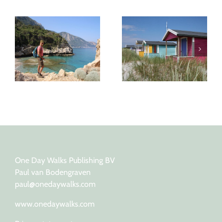
Devon: zes weken op
Falsterbo: de zuidwest
pad voor een
punt van Skåne
wandelgids
One Day Walks Publishing BV
Paul van Bodengraven
paul@onedaywalks.com
www.onedaywalks.com