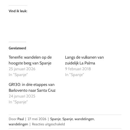
Vind ik leuk:
Gerelateerd
Tenerife: wandelen op de
Langs de vulkanen van
hoogste berg van Spanje
zuidelijk La Palma
25 januari 2026
9 februari 2018
In "Spanje"
In "Spanje"
GR130: in drie etappes van
Barlovento naar Santa Cruz
24 januari 2025
In "Spanje"
Door
Paul
|
27 mei 2026
|
Spanje
,
Spanje
,
wandelingen
,
voor
wandelingen
|
Reacties uitgeschakeld
La