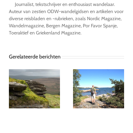
Journalist, tekstschrijver en enthousiast wandelaar.
Auteur van zestien ODW-wandelgidsen en artikelen voor
diverse reisbladen en -rubrieken, zoals Nordic Magazine,
Wandelmagazine, Bergen Magazine, Por Favor Spanje,
Toeraktief en Griekenland Magazine.
Gerelateerde berichten
p
Gränsö: Wandelen langs
La Gomera, Eiland van
de scherenkust van
rust en stilte
Småland