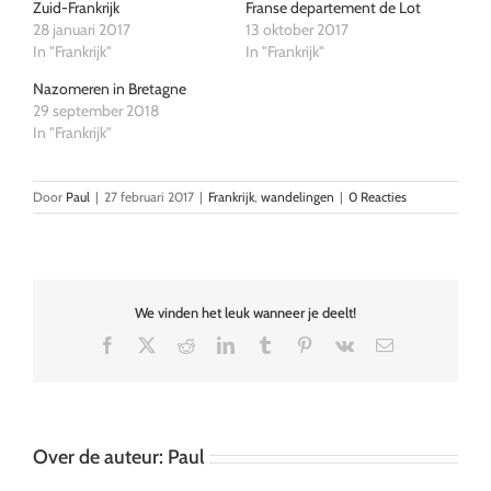
Zuid-Frankrijk
Franse departement de Lot
28 januari 2017
13 oktober 2017
In "Frankrijk"
In "Frankrijk"
Nazomeren in Bretagne
29 september 2018
In "Frankrijk"
Door
Paul
|
27 februari 2017
|
Frankrijk
,
wandelingen
|
0 Reacties
We vinden het leuk wanneer je deelt!
Facebook
X
Reddit
LinkedIn
Tumblr
Pinterest
Vk
E-
mail
Over de auteur:
Paul