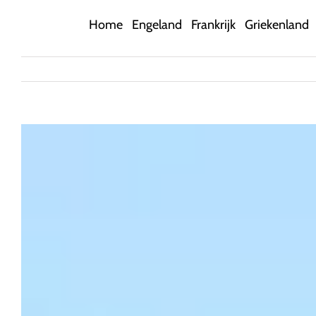
Ga
Home
Engeland
Frankrijk
Griekenland
naar
inhoud
Bekijk
grotere
afbeelding