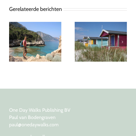
Gerelateerde berichten
Devon: zes weken op
Falsterbo: de zuidwest
pad voor een
punt van Skåne
wandelgids
One Day Walks Publishing BV
Paul van Bodengraven
paul@onedaywalks.com