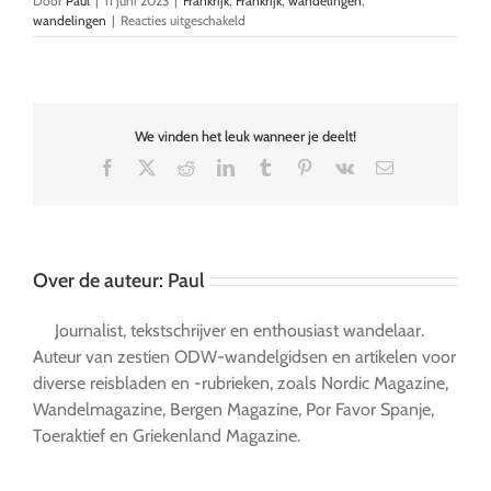
Door
Paul
|
11 juni 2023
|
Frankrijk
,
Frankrijk
,
wandelingen
,
voor
wandelingen
|
Reacties uitgeschakeld
Van
Saint-
Hippolyte
naar
Kasteel
We vinden het leuk wanneer je deelt!
Haut
Koenigsbourg
Facebook
X
Reddit
LinkedIn
Tumblr
Pinterest
Vk
E-
mail
Over de auteur:
Paul
Journalist, tekstschrijver en enthousiast wandelaar.
Auteur van zestien ODW-wandelgidsen en artikelen voor
diverse reisbladen en -rubrieken, zoals Nordic Magazine,
Wandelmagazine, Bergen Magazine, Por Favor Spanje,
Toeraktief en Griekenland Magazine.