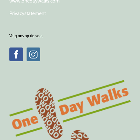
www.onedaywalks.com
Privacystatement
Volg ons op de voet