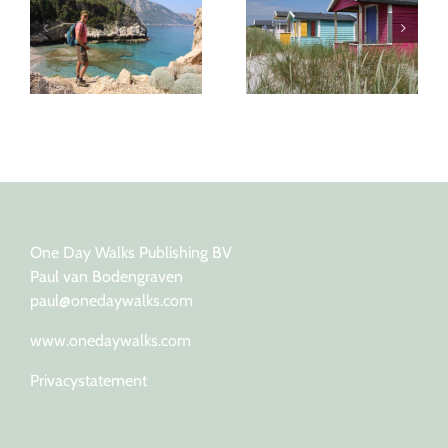
Devon: zes weken op
Falsterbo: de zuidwest
pad voor een
punt van Skåne
wandelgids
One Day Walks Publishing BV
Paul van Bodengraven
paul@onedaywalks.com
www.onedaywalks.com
Privacystatement