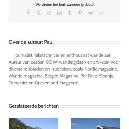
We vinden het leuk wanneer je deelt!
de
Elzas
Facebook
X
Reddit
LinkedIn
Tumblr
Pinterest
Vk
E-
en
mail
de
Vogezen
Over de auteur:
Paul
Journalist, tekstschrijver en enthousiast wandelaar.
Auteur van zestien ODW-wandelgidsen en artikelen voor
diverse reisbladen en -rubrieken, zoals Nordic Magazine,
Wandelmagazine, Bergen Magazine, Por Favor Spanje,
Toeraktief en Griekenland Magazine.
Gerelateerde berichten