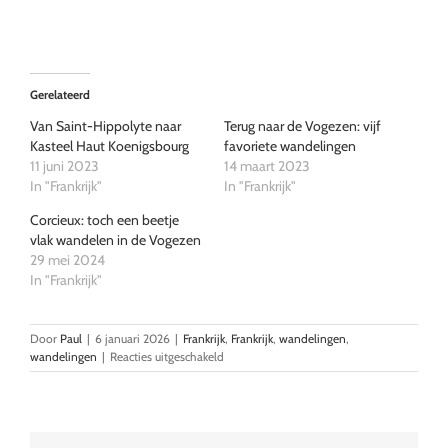
Gerelateerd
Van Saint-Hippolyte naar
Terug naar de Vogezen: vijf
Kasteel Haut Koenigsbourg
favoriete wandelingen
11 juni 2023
14 maart 2023
In "Frankrijk"
In "Frankrijk"
Corcieux: toch een beetje
vlak wandelen in de Vogezen
29 mei 2024
In "Frankrijk"
Door
Paul
|
6 januari 2026
|
Frankrijk
,
Frankrijk
,
wandelingen
,
voor
wandelingen
|
Reacties uitgeschakeld
Lopen
op
de
rand
van