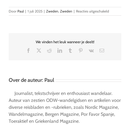
voor
Door
Paul
|
1 juli 2025
|
Zweden
,
Zweden
|
Reacties uitgeschakeld
Wandelen
in
Dalarna:
vijf
favoriete
We vinden het leuk wanneer je deelt!
tochten
Facebook
X
Reddit
LinkedIn
Tumblr
Pinterest
Vk
E-
mail
Over de auteur:
Paul
Journalist, tekstschrijver en enthousiast wandelaar.
Auteur van zestien ODW-wandelgidsen en artikelen voor
diverse reisbladen en -rubrieken, zoals Nordic Magazine,
Wandelmagazine, Bergen Magazine, Por Favor Spanje,
Toeraktief en Griekenland Magazine.