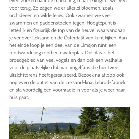
even zoeken naar de markering, maar je krijgt er wel veel
voor terug. Zo zagen we er allerlei bloemen, zoals
orchideeën en wilde lelies. Ook kwamen we veel
zwammen en paddenstoelen tegen. Hoogtepunt is
letterlijk en figuurlijk de top van de heuvel waarvandaan
je ver over Leksand en de Österdalälven kunt kijken. Aan
het einde loop je een deel van de Limsjön runt, een
rondwandeling rond een waterplas. Die plas is het
broedgebied van veel vogels en dan ook een walhalla
voor de plaatselijke club van vogelfans die hier twee
uitzichttorens heeft gerealiseerd. Bezoek na afloop ook
nog even de outlet van de Leksand-knäckebröd-fabriek
en sla voordelig een voorraadje in voor als je weer naar
huis gaat.