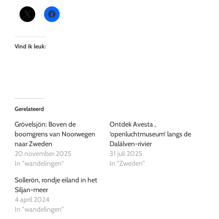
Vind ik leuk:
Gerelateerd
Grövelsjön: Boven de
Ontdek Avesta ,
boomgrens van Noorwegen
‘openluchtmuseum’ langs de
naar Zweden
Dalälven-rivier
20 november 2025
31 juli 2025
In "wandelingen"
In "Zweden"
Sollerön, rondje eiland in het
Siljan-meer
4 april 2024
In "wandelingen"