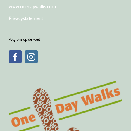
www.onedaywalks.com
Privacystatement
Volg ons op de voet