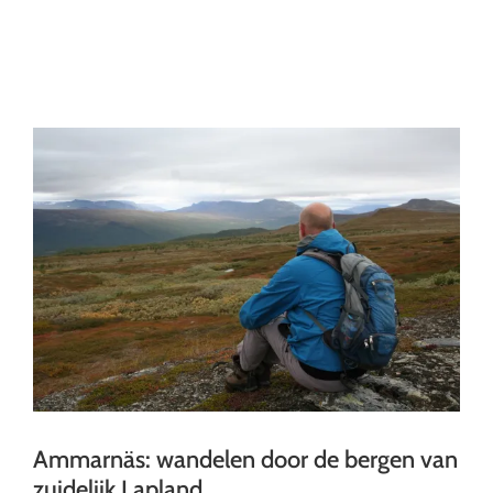
Ga
naar
inhoud
Ammarnäs: wandelen door de bergen van
zuidelijk Lapland