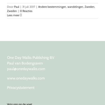
Door
Paul
|
31 juli 2017
|
Andere bestemmingen
,
wandelingen
,
Zweden
,
Zweden
|
0 Reacties
Lees meer
One Day Walks Publishing BV
Paul van Bodengraven
paul@onedaywalks.com
www.onedaywalks.com
Privacystatement
Volg ons op de voet