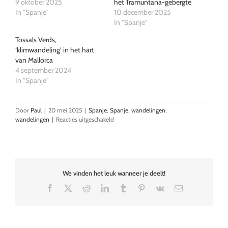
9 oktober 2025
het Tramuntana-gebergte
In "Spanje"
10 december 2025
In "Spanje"
Tossals Verds,
‘klimwandeling’ in het hart
van Mallorca
4 september 2024
In "Spanje"
Door
Paul
|
20 mei 2025
|
Spanje
,
Spanje
,
wandelingen
,
voor
wandelingen
|
Reacties uitgeschakeld
Het
schiereiland
van
Alcudia
We vinden het leuk wanneer je deelt!
Facebook
X
Reddit
LinkedIn
Tumblr
Pinterest
Vk
E-
mail