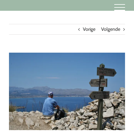
Ga
naar
inhoud
Vorige
Volgende
Bekijk
grotere
afbeelding