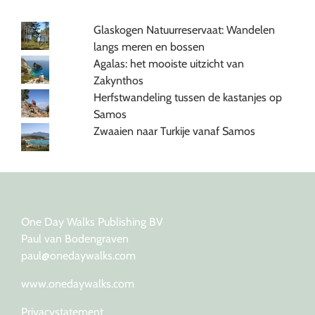
Glaskogen Natuurreservaat: Wandelen
langs meren en bossen
Agalas: het mooiste uitzicht van
Zakynthos
Herfstwandeling tussen de kastanjes op
Samos
Zwaaien naar Turkije vanaf Samos
One Day Walks Publishing BV
Paul van Bodengraven
paul@onedaywalks.com
www.onedaywalks.com
Privacystatement