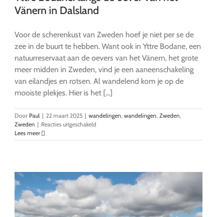
Vänern in Dalsland
Voor de scherenkust van Zweden hoef je niet per se de
zee in de buurt te hebben. Want ook in Yttre Bodane, een
natuurreservaat aan de oevers van het Vänern, het grote
meer midden in Zweden, vind je een aaneenschakeling
van eilandjes en rotsen. Al wandelend kom je op de
mooiste plekjes. Hier is het [...]
Door
Paul
|
22 maart 2025
|
wandelingen
,
wandelingen
,
Zweden
,
voor
Zweden
|
Reacties uitgeschakeld
Yttre
Lees meer
Bodane:
langs
de
oever
van
het
Vänern
in
Dalsland