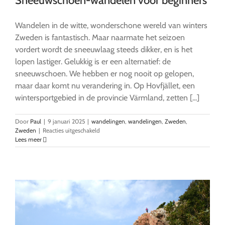
Sneeuwschoen-wandelen voor beginners
Wandelen in de witte, wonderschone wereld van winters
Zweden is fantastisch. Maar naarmate het seizoen
vordert wordt de sneeuwlaag steeds dikker, en is het
lopen lastiger. Gelukkig is er een alternatief: de
sneeuwschoen. We hebben er nog nooit op gelopen,
maar daar komt nu verandering in. Op Hovfjället, een
wintersportgebied in de provincie Värmland, zetten [...]
Door
Paul
|
9 januari 2025
|
wandelingen
,
wandelingen
,
Zweden
,
voor
Zweden
|
Reacties uitgeschakeld
Sneeuwschoen-
Lees meer
wandelen
voor
beginners