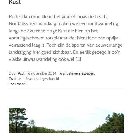
Kust
Roder dan rood kleurt het graniet langs de kust bij
Norrfällsviken. Vandaag maken we een rondwandeling
langs de Zweedse Hoge Kust die hier, op het
vooruitgeschoven rotsplateau dat hier uit de zee oprijst,
verrassend laag is. Toch zijn de sporen van eeuwenlange
landstijging hier goed zichtbaar. En eerlijk gezegd is zo'n
vlakke uitwaaiwandeling ook wel [...]
Door
Paul
|
6 november 2024
|
wandelingen
,
Zweden
,
voor
Zweden
|
Reacties uitgeschakeld
Norrfällsviken:
Lees meer
rotsplateau
aan
de
Hoge
Kust