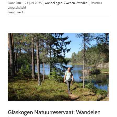
Door
Paul
|
24 juni 2025
|
wandelingen
,
Zweden
,
Zweden
|
Reacties
voor
uitgeschakeld
Blå
Lees meer
Jungfrun:
wandelen
op
een
onbewoond
eiland
Glaskogen Natuurreservaat: Wandelen