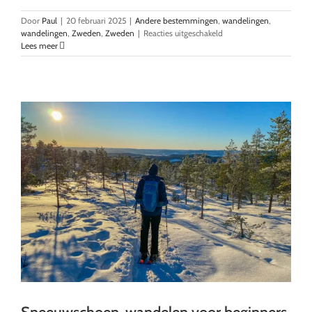
Door
Paul
|
20 februari 2025
|
Andere bestemmingen
,
wandelingen
,
voor
wandelingen
,
Zweden
,
Zweden
|
Reacties uitgeschakeld
Naar
Lees meer
Storvätteshågna,
de
hoogste
bergtop
van
Dalarna