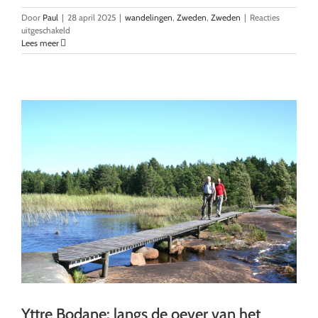
Door
Paul
|
28 april 2025
|
wandelingen
,
Zweden
,
Zweden
|
Reacties
voor
uitgeschakeld
Hovfjället:
Lees meer
wandelen
in
de
bergen
van
Värmland
Yttre Bodane: langs de oever van het