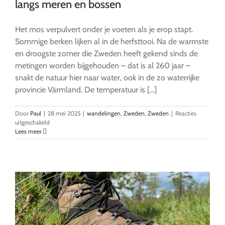
langs meren en bossen
Het mos verpulvert onder je voeten als je erop stapt.
Sommige berken lijken al in de herfsttooi. Na de warmste
en droogste zomer die Zweden heeft gekend sinds de
metingen worden bijgehouden – dat is al 260 jaar –
snakt de natuur hier naar water, ook in de zo waterrijke
provincie Värmland. De temperatuur is [...]
Door
Paul
|
28 mei 2025
|
wandelingen
,
Zweden
,
Zweden
|
Reacties
voor
uitgeschakeld
Glaskogen
Lees meer
Natuurreservaat:
Wandelen
langs
meren
en
bossen