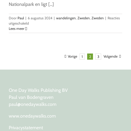
Nationalpark en ligt [...]
Door
Paul
|
6 augustus 2024
|
wandelingen
,
Zweden
,
Zweden
|
Reacties
voor
uitgeschakeld
Tresticklan:
Lees meer
wandelen
in
het
mooiste
nationale
Vorige
Volgende
1
2
3
park
van
west-
Zweden
One Day Walks Publishing BV
Paul van Bodengraven
paul@onedaywalks.com
www.onedaywalks.com
Privacystatement