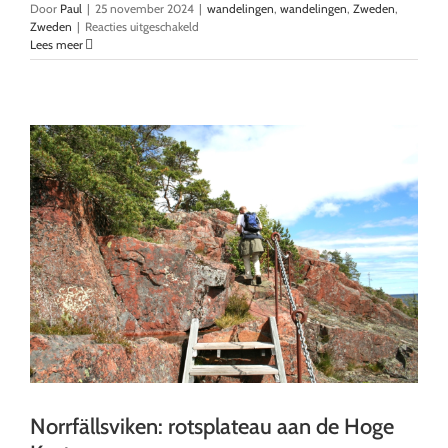
Door
Paul
|
25 november 2024
|
wandelingen
,
wandelingen
,
Zweden
,
voor
Zweden
|
Reacties uitgeschakeld
Wandelend
Lees meer
door
de
natuurreservaten
van
Skåne
Norrfällsviken: rotsplateau aan de Hoge