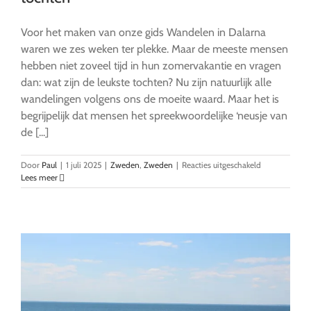
Voor het maken van onze gids Wandelen in Dalarna
waren we zes weken ter plekke. Maar de meeste mensen
hebben niet zoveel tijd in hun zomervakantie en vragen
dan: wat zijn de leukste tochten? Nu zijn natuurlijk alle
wandelingen volgens ons de moeite waard. Maar het is
begrijpelijk dat mensen het spreekwoordelijke ‘neusje van
de [...]
voor
Door
Paul
|
1 juli 2025
|
Zweden
,
Zweden
|
Reacties uitgeschakeld
Wandelen
Lees meer
in
Dalarna:
vijf
favoriete
tochten