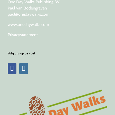
One Day Walks Publishing BV
Paul van Bodengraven
paul@onedaywalks.com
www.onedaywalks.com
Privacystatement
Volg ons op de voet