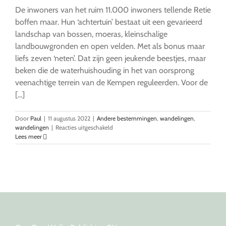
De inwoners van het ruim 11.000 inwoners tellende Retie
boffen maar. Hun ‘achtertuin’ bestaat uit een gevarieerd
landschap van bossen, moeras, kleinschalige
landbouwgronden en open velden. Met als bonus maar
liefs zeven ‘neten’. Dat zijn geen jeukende beestjes, maar
beken die de waterhuishouding in het van oorsprong
veenachtige terrein van de Kempen reguleerden. Voor de
[...]
Door
Paul
|
11 augustus 2022
|
Andere bestemmingen
,
wandelingen
,
voor
wandelingen
|
Reacties uitgeschakeld
Wandelen
Lees meer
in
waterrijk
Retie,
België