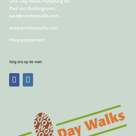
One Day Walks Publishing BV
Paul van Bodengraven
paul@onedaywalks.com
www.onedaywalks.com
Privacystatement
Volg ons op de voet