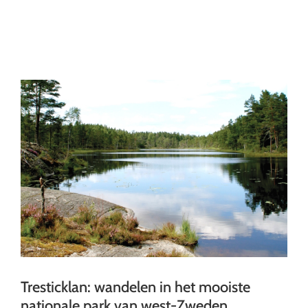
Ga
naar
inhoud
Tresticklan: wandelen in het mooiste
nationale park van west-Zweden