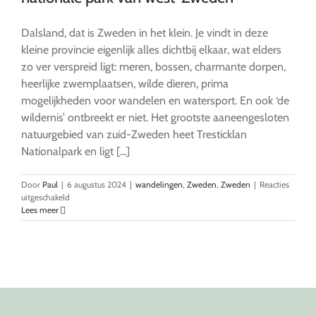
Dalsland, dat is Zweden in het klein. Je vindt in deze
kleine provincie eigenlijk alles dichtbij elkaar, wat elders
zo ver verspreid ligt: meren, bossen, charmante dorpen,
heerlijke zwemplaatsen, wilde dieren, prima
mogelijkheden voor wandelen en watersport. En ook ‘de
wildernis’ ontbreekt er niet. Het grootste aaneengesloten
natuurgebied van zuid-Zweden heet Tresticklan
Nationalpark en ligt [...]
Door
Paul
|
6 augustus 2024
|
wandelingen
,
Zweden
,
Zweden
|
Reacties
voor
uitgeschakeld
Tresticklan:
Lees meer
wandelen
in
het
mooiste
nationale
park
van
west-