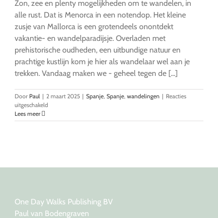
Zon, zee en plenty mogelijkheden om te wandelen, in
alle rust. Dat is Menorca in een notendop. Het kleine
zusje van Mallorca is een grotendeels onontdekt
vakantie- en wandelparadijsje. Overladen met
prehistorische oudheden, een uitbundige natuur en
prachtige kustlijn kom je hier als wandelaar wel aan je
trekken. Vandaag maken we - geheel tegen de [...]
Door
Paul
|
2 maart 2025
|
Spanje
,
Spanje
,
wandelingen
|
Reacties
voor
uitgeschakeld
Via
Lees meer
de
Cami
Rafalet
naar
Punta
Prima
One Day Walks Publishing BV
Paul van Bodengraven