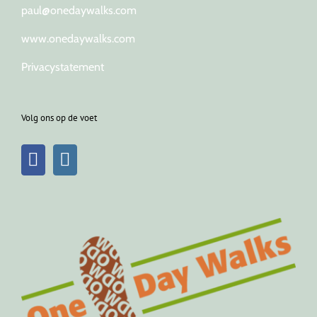
paul@onedaywalks.com
www.onedaywalks.com
Privacystatement
Volg ons op de voet