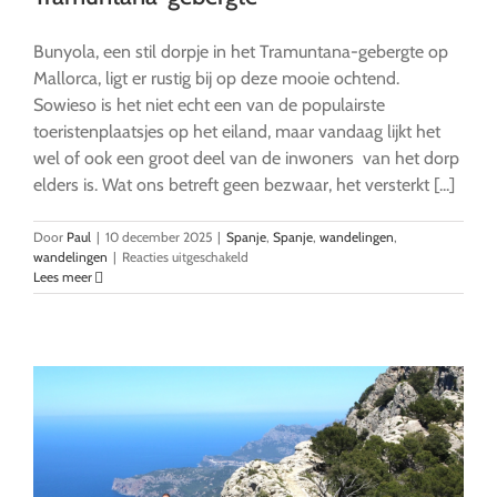
Bunyola, een stil dorpje in het Tramuntana-gebergte op
Mallorca, ligt er rustig bij op deze mooie ochtend.
Sowieso is het niet echt een van de populairste
toeristenplaatsjes op het eiland, maar vandaag lijkt het
wel of ook een groot deel van de inwoners van het dorp
elders is. Wat ons betreft geen bezwaar, het versterkt [...]
Door
Paul
|
10 december 2025
|
Spanje
,
Spanje
,
wandelingen
,
voor
wandelingen
|
Reacties uitgeschakeld
Bunyola:
Lees meer
authentiek
dorp
in
het
Tramuntana-
gebergte