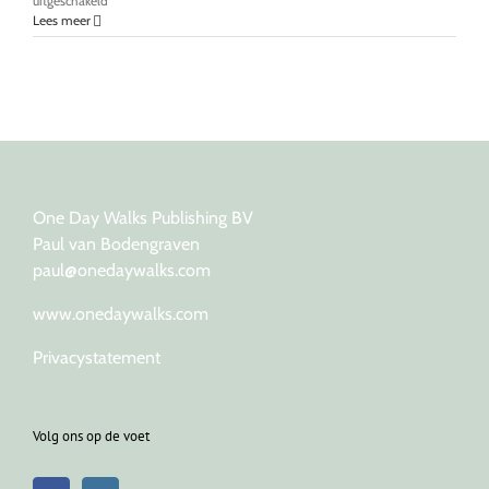
uitgeschakeld
Lluc:
Lees meer
de
hoogste
bergtoppen
van
Mallorca
One Day Walks Publishing BV
Paul van Bodengraven
paul@onedaywalks.com
www.onedaywalks.com
Privacystatement
Volg ons op de voet