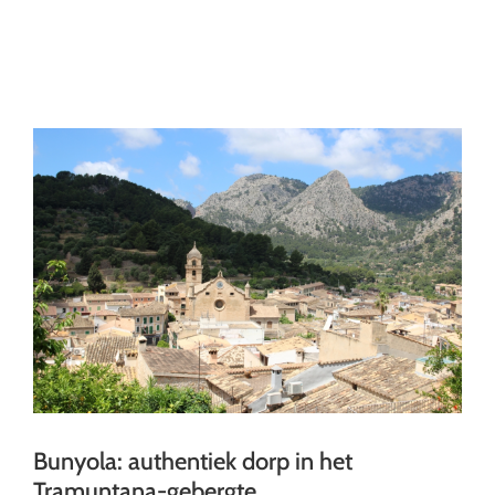
Ga
naar
inhoud
Bunyola: authentiek dorp in het
Tramuntana-gebergte