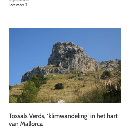
Valldemossa:
Lees meer
het
mooiste
wandelpad
van
Mallorca
Tossals Verds, ‘klimwandeling’ in het hart
van Mallorca