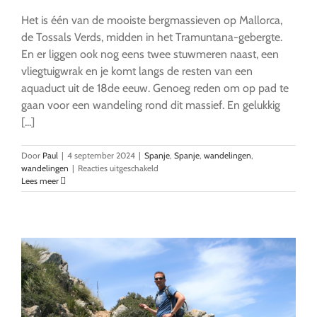
Het is één van de mooiste bergmassieven op Mallorca,
de Tossals Verds, midden in het Tramuntana-gebergte.
En er liggen ook nog eens twee stuwmeren naast, een
vliegtuigwrak en je komt langs de resten van een
aquaduct uit de 18de eeuw. Genoeg reden om op pad te
gaan voor een wandeling rond dit massief. En gelukkig
[...]
Door
Paul
|
4 september 2024
|
Spanje
,
Spanje
,
wandelingen
,
voor
wandelingen
|
Reacties uitgeschakeld
Tossals
Lees meer
Verds,
‘klimwandeling’
in
het
hart
van
Mallorca