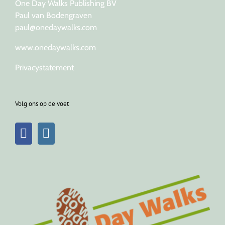
One Day Walks Publishing BV
Paul van Bodengraven
paul@onedaywalks.com
www.onedaywalks.com
Privacystatement
Volg ons op de voet