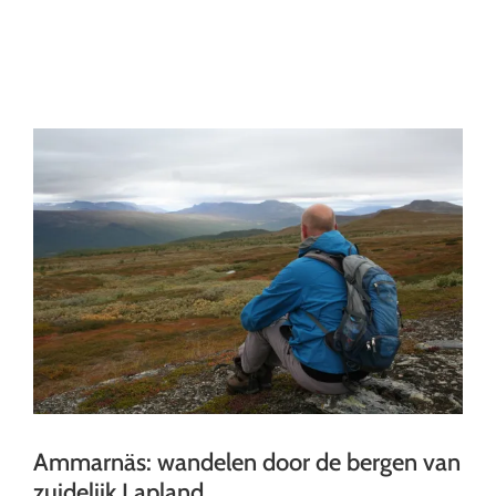
Ga
naar
inhoud
Ammarnäs: wandelen door de bergen van
zuidelijk Lapland