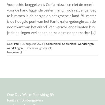
Voor echte berggeiten is Corfu misschien niet de meest
voor de hand liggende bestemming. Toch valt er genoeg
te klimmen in de bergen op het groene eiland. 911 meter
is de hoogste punt van het Pantokrater-gebergte aan de
noordkant van het eiland. Van verschillende kanten kun
je de hellingen verkennen en zo de minder bezochte [...]
Door
Paul
|
22 augustus 2024
|
Griekenland
,
Griekenland
,
wandelingen
,
voor
wandelingen
|
Reacties uitgeschakeld
Corfu:
Lees meer
De
paden
op,
de
bergen
in
One Day Walks Publishing BV
Paul van Bodengraven