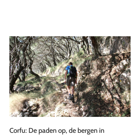
Ga
naar
inhoud
Corfu: De paden op, de bergen in