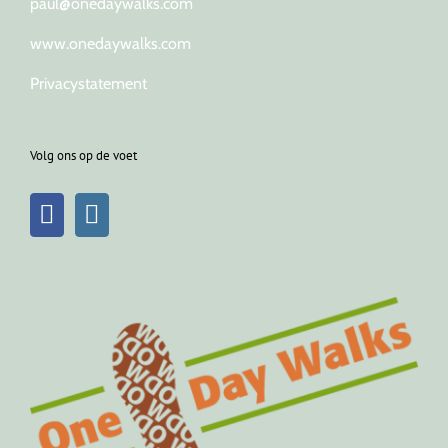
paul@onedaywalks.com
www.onedaywalks.com
Privacystatement
Volg ons op de voet