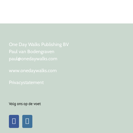
One Day Walks Publishing BV
Paul van Bodengraven
paul@onedaywalks.com
www.onedaywalks.com
Privacystatement
Volg ons op de voet