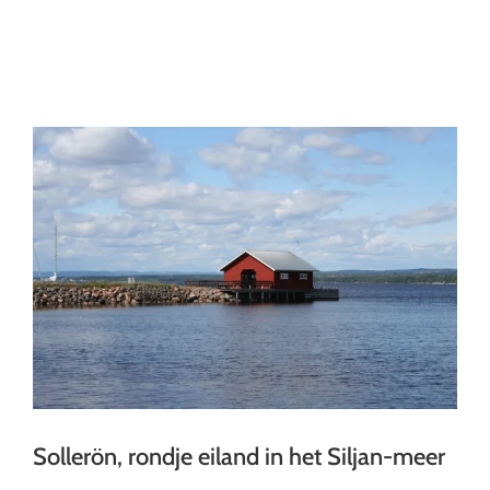
Ga
naar
inhoud
Sollerön, rondje eiland in het Siljan-meer