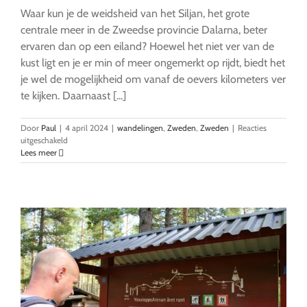
Waar kun je de weidsheid van het Siljan, het grote
centrale meer in de Zweedse provincie Dalarna, beter
ervaren dan op een eiland? Hoewel het niet ver van de
kust ligt en je er min of meer ongemerkt op rijdt, biedt het
je wel de mogelijkheid om vanaf de oevers kilometers ver
te kijken. Daarnaast [...]
Door
Paul
|
4 april 2024
|
wandelingen
,
Zweden
,
Zweden
|
Reacties
voor
uitgeschakeld
Sollerön,
Lees meer
rondje
eiland
in
het
Siljan-
meer