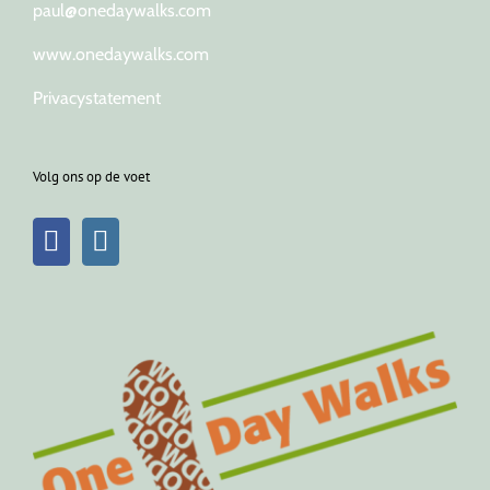
paul@onedaywalks.com
www.onedaywalks.com
Privacystatement
Volg ons op de voet