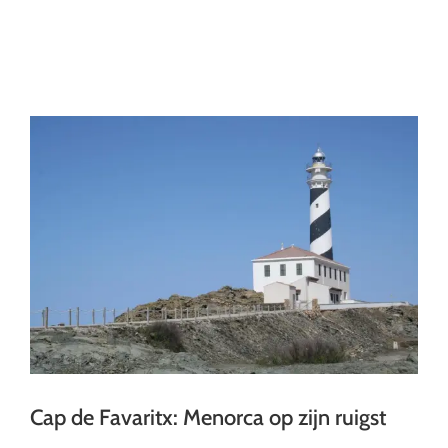
Ga
naar
inhoud
Cap de Favaritx: Menorca op zijn ruigst