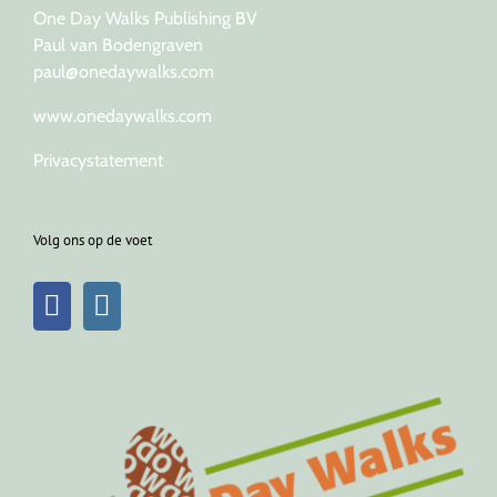
One Day Walks Publishing BV
Paul van Bodengraven
paul@onedaywalks.com
www.onedaywalks.com
Privacystatement
Volg ons op de voet