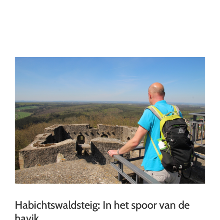
Ga
naar
inhoud
Habichtswaldsteig: In het spoor van de
havik