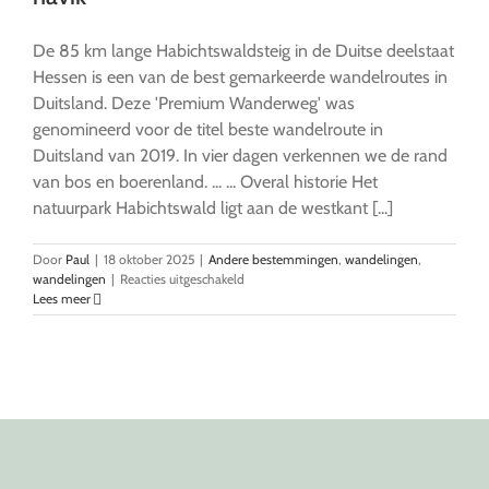
De 85 km lange Habichtswaldsteig in de Duitse deelstaat
Hessen is een van de best gemarkeerde wandelroutes in
Duitsland. Deze 'Premium Wanderweg' was
genomineerd voor de titel beste wandelroute in
Duitsland van 2019. In vier dagen verkennen we de rand
van bos en boerenland. ... ... Overal historie Het
natuurpark Habichtswald ligt aan de westkant [...]
Door
Paul
|
18 oktober 2025
|
Andere bestemmingen
,
wandelingen
,
voor
wandelingen
|
Reacties uitgeschakeld
Habichtswaldsteig:
Lees meer
In
het
spoor
van
de
havik