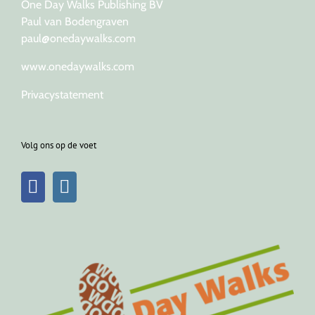
One Day Walks Publishing BV
Paul van Bodengraven
paul@onedaywalks.com
www.onedaywalks.com
Privacystatement
Volg ons op de voet