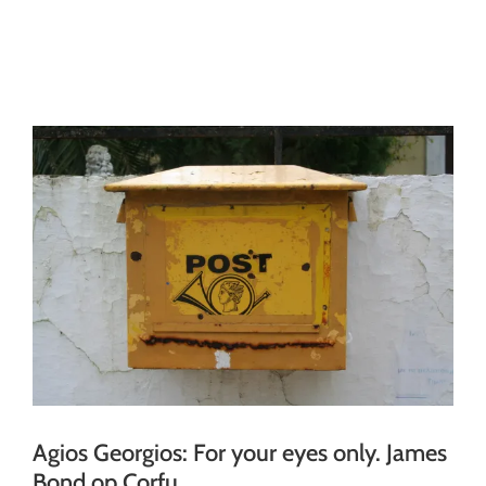
Ga
naar
inhoud
Agios Georgios: For your eyes only. James
Bond op Corfu