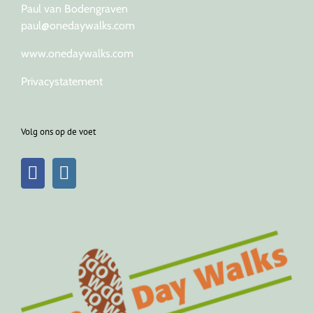
Paul van Bodengraven
paul@onedaywalks.com
www.onedaywalks.com
Privacystatement
Volg ons op de voet