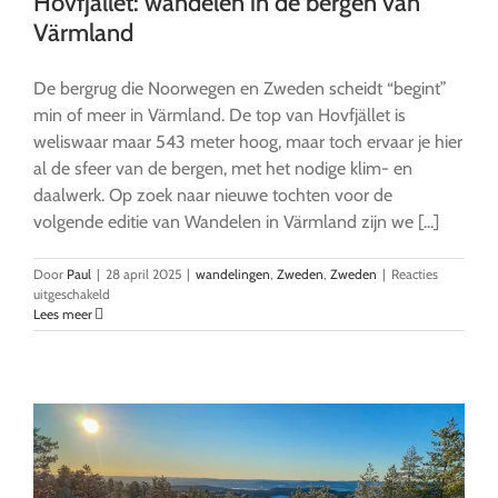
Hovfjället: wandelen in de bergen van
Värmland
De bergrug die Noorwegen en Zweden scheidt “begint”
min of meer in Värmland. De top van Hovfjället is
weliswaar maar 543 meter hoog, maar toch ervaar je hier
al de sfeer van de bergen, met het nodige klim- en
daalwerk. Op zoek naar nieuwe tochten voor de
volgende editie van Wandelen in Värmland zijn we [...]
Door
Paul
|
28 april 2025
|
wandelingen
,
Zweden
,
Zweden
|
Reacties
voor
uitgeschakeld
Hovfjället:
Lees meer
wandelen
in
de
bergen
van
Värmland