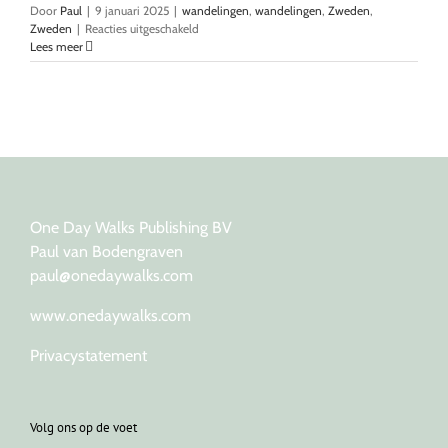
Door
Paul
|
9 januari 2025
|
wandelingen
,
wandelingen
,
Zweden
,
voor
Zweden
|
Reacties uitgeschakeld
Sneeuwschoen-
Lees meer
wandelen
voor
beginners
One Day Walks Publishing BV
Paul van Bodengraven
paul@onedaywalks.com
www.onedaywalks.com
Privacystatement
Volg ons op de voet