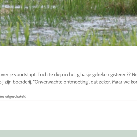
ver je voortstapt. Toch te diep in het glaasje gekeken gisteren?? Ne
bij zijn boerderij. "Onverwachte ontmoeting", dat zeker. Maar we kom
voor
ies uitgeschakeld
Kraanvogels
en
zebra’s
langs
het
pelgrimspad