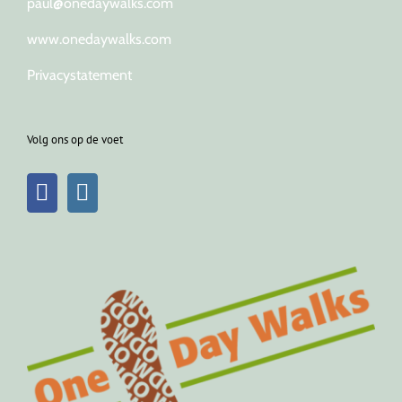
paul@onedaywalks.com
www.onedaywalks.com
Privacystatement
Volg ons op de voet