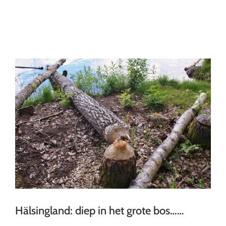
Ga
naar
inhoud
Hälsingland: diep in het grote bos……