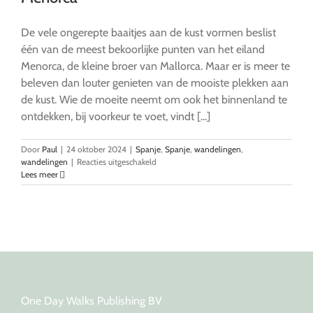
De vele ongerepte baaitjes aan de kust vormen beslist
één van de meest bekoorlijke punten van het eiland
Menorca, de kleine broer van Mallorca. Maar er is meer te
beleven dan louter genieten van de mooiste plekken aan
de kust. Wie de moeite neemt om ook het binnenland te
ontdekken, bij voorkeur te voet, vindt [...]
Door
Paul
|
24 oktober 2024
|
Spanje
,
Spanje
,
wandelingen
,
voor
wandelingen
|
Reacties uitgeschakeld
Op
Lees meer
bezoek
bij
de
boerderijdieren
van
Menorca
One Day Walks Publishing BV