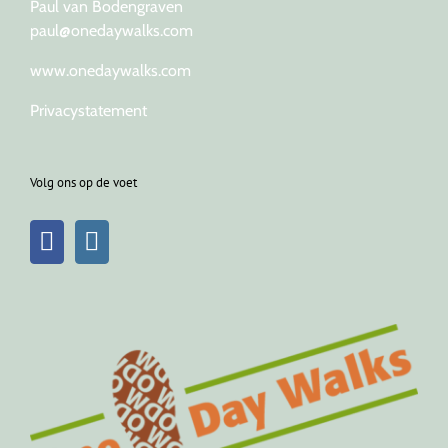
Paul van Bodengraven
paul@onedaywalks.com
www.onedaywalks.com
Privacystatement
Volg ons op de voet