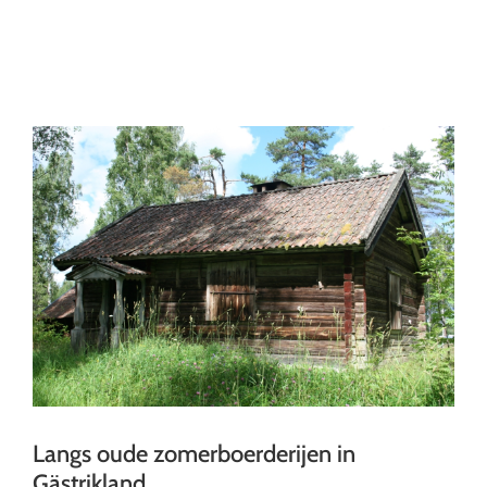
Ga
naar
inhoud
Langs oude zomerboerderijen in
Gästrikland