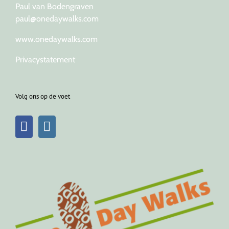
Paul van Bodengraven
paul@onedaywalks.com
www.onedaywalks.com
Privacystatement
Volg ons op de voet