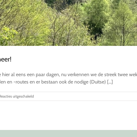
eer!
we hier al eens een paar dagen, nu verkennen we de streek twee weke
n en -routes en er bestaan ook de nodige (Duitse) [...]
voor
Reacties uitgeschakeld
Kennismaken
met
de
Eifel:
dat
smaakt
naar