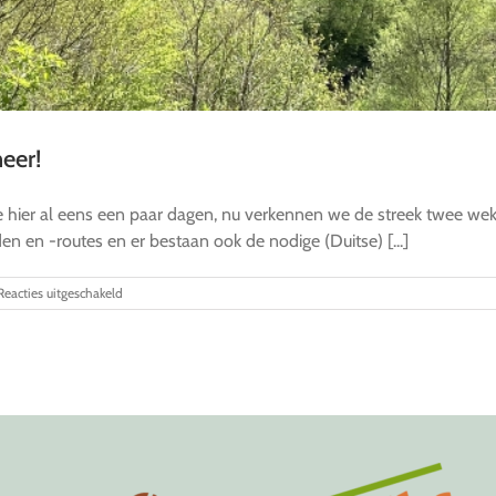
eer!
we hier al eens een paar dagen, nu verkennen we de streek twee weke
n en -routes en er bestaan ook de nodige (Duitse) [...]
voor
Reacties uitgeschakeld
Kennismaken
met
de
Eifel:
dat
smaakt
naar
meer!