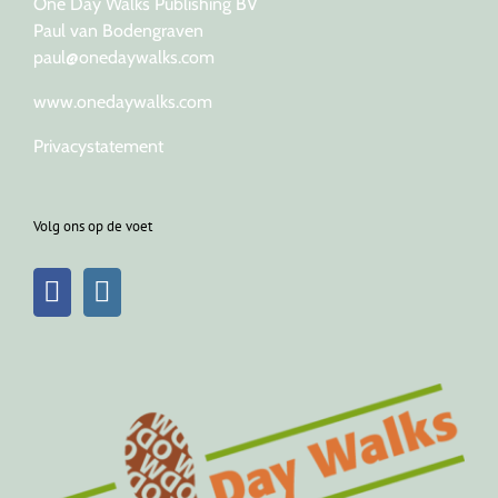
One Day Walks Publishing BV
Paul van Bodengraven
paul@onedaywalks.com
www.onedaywalks.com
Privacystatement
Volg ons op de voet