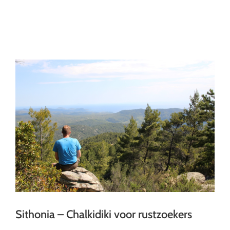
Ga
naar
inhoud
Sithonia – Chalkidiki voor rustzoekers