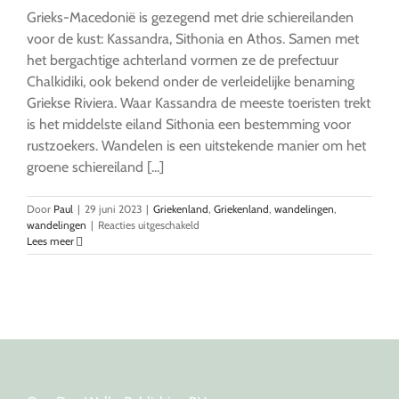
Grieks-Macedonië is gezegend met drie schiereilanden
voor de kust: Kassandra, Sithonia en Athos. Samen met
het bergachtige achterland vormen ze de prefectuur
Chalkidiki, ook bekend onder de verleidelijke benaming
Griekse Riviera. Waar Kassandra de meeste toeristen trekt
is het middelste eiland Sithonia een bestemming voor
rustzoekers. Wandelen is een uitstekende manier om het
groene schiereiland [...]
Door
Paul
|
29 juni 2023
|
Griekenland
,
Griekenland
,
wandelingen
,
voor
wandelingen
|
Reacties uitgeschakeld
Sithonia
Lees meer
–
Chalkidiki
voor
rustzoekers