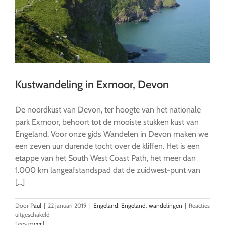
Kustwandeling in Exmoor, Devon
De noordkust van Devon, ter hoogte van het nationale
park Exmoor, behoort tot de mooiste stukken kust van
Engeland. Voor onze gids Wandelen in Devon maken we
een zeven uur durende tocht over de kliffen. Het is een
etappe van het South West Coast Path, het meer dan
1.000 km langeafstandspad dat de zuidwest-punt van
[...]
Door
Paul
|
22 januari 2019
|
Engeland
,
Engeland
,
wandelingen
|
Reacties
voor
uitgeschakeld
Kustwandeling
Lees meer