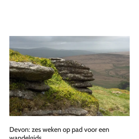
Ga
naar
inhoud
Devon: zes weken op pad voor een
wandelgids