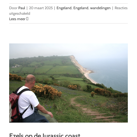
Door
Paul
|
20 maart 2025
|
Engeland
,
Engeland
,
wandelingen
|
Reacties
voor
uitgeschakeld
Vanuit
Lees meer
Exeter
langs
de
rivier
naar
de
kust
Ezels op de Jurassic coast