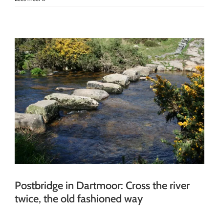
in
Exmoor,
Devon
Postbridge in Dartmoor: Cross the river
twice, the old fashioned way