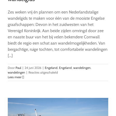
Zes weken vrij én plannen om een Nederlandstalige
wandelgids te maken voor één van de mooiste Engelse
graafschappen: Devon in het zuidwesten van het
Verenigd Koninkrijk. Aan beide zijden omringd door zee
en naaste buur van het bij velen bekendere Cornwall
biedt de regio een schat aan wandelmogelijkheden. Van
bergachtige, ruige tochten, tot comfortabele wandelingen
[...]
Door
Paul
|
24 juni 2026
|
Engeland
,
Engeland
,
wandelingen
,
voor
wandelingen
|
Reacties uitgeschakeld
Devon:
Lees meer
zes
weken
op
pad
voor
een
wandelgids