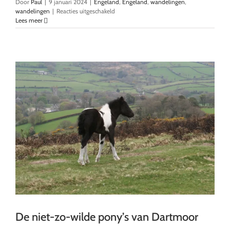
Door
Paul
|
9 januari 2024
|
Engeland
,
Engeland
,
wandelingen
,
voor
wandelingen
|
Reacties uitgeschakeld
Clovelly:
Lees meer
wandelen
over
het
Southwest
Coast
Path
De niet-zo-wilde pony’s van Dartmoor