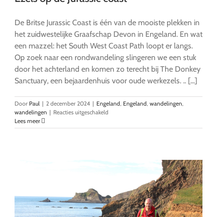
De Britse Jurassic Coast is één van de mooiste plekken in
het zuidwestelijke Graafschap Devon in Engeland. En wat
een mazzel: het South West Coast Path loopt er langs.
Op zoek naar een rondwandeling slingeren we een stuk
door het achterland en komen zo terecht bij The Donkey
Sanctuary, een bejaardenhuis voor oude werkezels. .. [...]
Door
Paul
|
2 december 2024
|
Engeland
,
Engeland
,
wandelingen
,
voor
wandelingen
|
Reacties uitgeschakeld
Ezels
Lees meer
op
de
Jurassic
coast