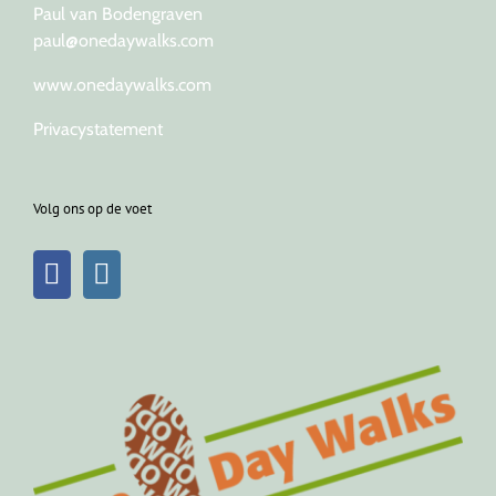
Paul van Bodengraven
paul@onedaywalks.com
www.onedaywalks.com
Privacystatement
Volg ons op de voet