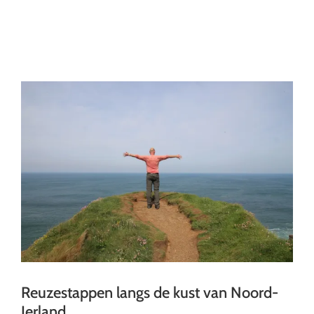
Ga
naar
inhoud
Reuzestappen langs de kust van Noord-
Ierland