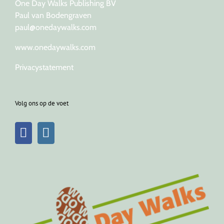
One Day Walks Publishing BV
Paul van Bodengraven
paul@onedaywalks.com
www.onedaywalks.com
Privacystatement
Volg ons op de voet