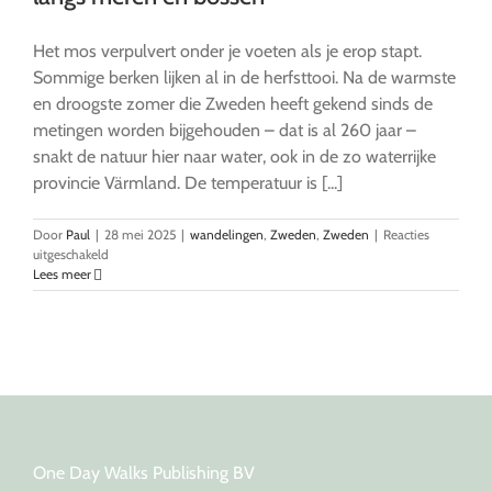
Het mos verpulvert onder je voeten als je erop stapt.
Sommige berken lijken al in de herfsttooi. Na de warmste
en droogste zomer die Zweden heeft gekend sinds de
metingen worden bijgehouden – dat is al 260 jaar –
snakt de natuur hier naar water, ook in de zo waterrijke
provincie Värmland. De temperatuur is [...]
Door
Paul
|
28 mei 2025
|
wandelingen
,
Zweden
,
Zweden
|
Reacties
voor
uitgeschakeld
Glaskogen
Lees meer
Natuurreservaat:
Wandelen
langs
meren
en
bossen
One Day Walks Publishing BV