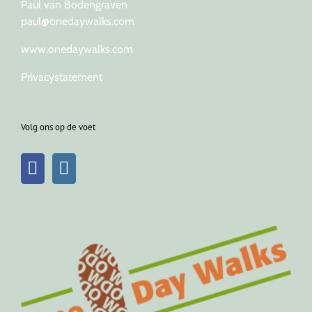
Paul van Bodengraven
paul@onedaywalks.com
www.onedaywalks.com
Privacystatement
Volg ons op de voet